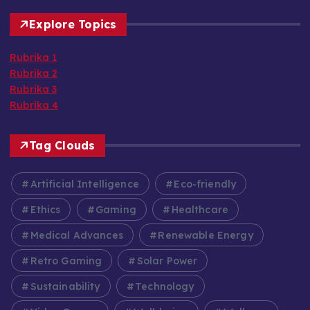
Explore Topics
Rubrika 1
Rubrika 2
Rubrika 3
Rubrika 4
Tag Clouds
Artificial Intelligence
Eco-friendly
Ethics
Gaming
Healthcare
Medical Advances
Renewable Energy
Retro Gaming
Solar Power
Sustainability
Technology