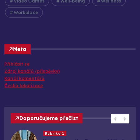
Video Games
Well-being
Wellness
Workplace
Meta
Přihlásit se
Zdroj kanálů (příspěvky)
Kanál komentářů
Česká lokalizace
Doporučujeme přečíst
Rubrika 1