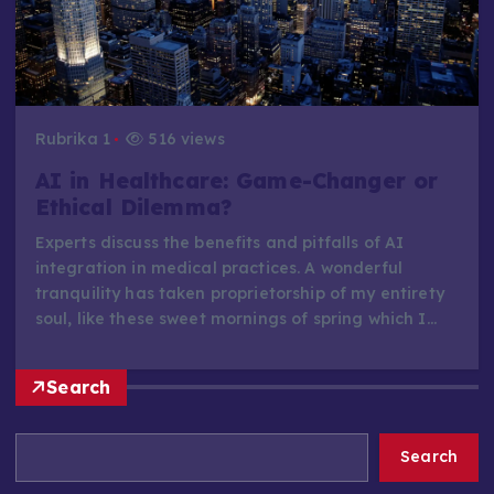
Rubrika 1
516 views
AI in Healthcare: Game-Changer or
Ethical Dilemma?
Experts discuss the benefits and pitfalls of AI
integration in medical practices. A wonderful
tranquility has taken proprietorship of my entirety
soul, like these sweet mornings of spring which I…
Search
Search