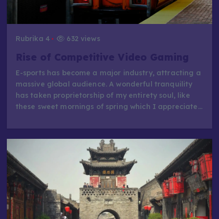
Rubrika 4
632 views
Rise of Competitive Video Gaming
E-sports has become a major industry, attracting a
massive global audience. A wonderful tranquility
has taken proprietorship of my entirety soul, like
these sweet mornings of spring which I appreciate…