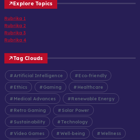
Explore Topics
Rubrika 1
Rubrika 2
Rubrika 3
Rubrika 4
Tag Clouds
Artificial Intelligence
Eco-friendly
Ethics
Gaming
Healthcare
Medical Advances
Renewable Energy
Retro Gaming
Solar Power
Sustainability
Technology
Video Games
Well-being
Wellness